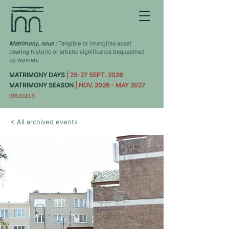
Matrimony, noun :
Tangible or intangible asset
bearing historic or artistic significance bequeathed
by women.
MATRIMONY DAYS
| 25-27 SEPT. 2026
MATRIMONY SEASON
| NOV. 2026 - MAY 2027
BRUSSELS
< All archived events