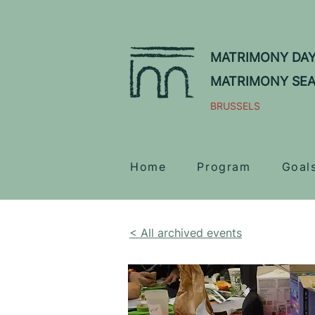
MATRIMONY DA
MATRIMONY SE
BRUSSELS
Home
Program
Goal
< All archived events