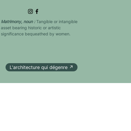
Matrimony, noun :
Tangible or intangible
asset bearing historic or artistic
significance bequeathed by women.
L'architecture qui dégenre ↗