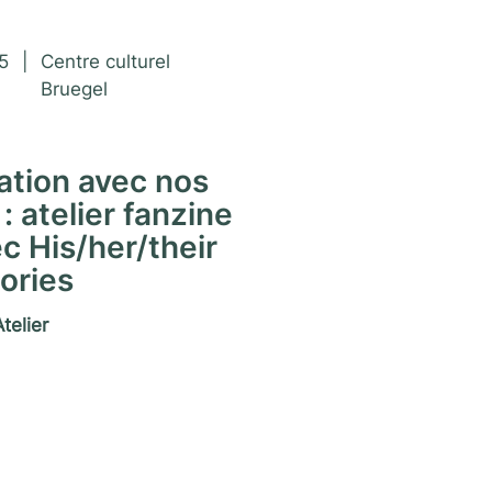
 Matrimoine 2025
5
|
Centre culturel
Bruegel
ation avec nos
: atelier fanzine
ec His/her/their
ories
telier