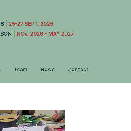
YS
| 25-27 SEPT. 2026
ASON
| NOV. 2026 - MAY 2027
s
Team
News
Contact