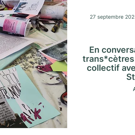
Journées du
27 septembre 202
En convers
trans*cètres 
collectif av
St
A