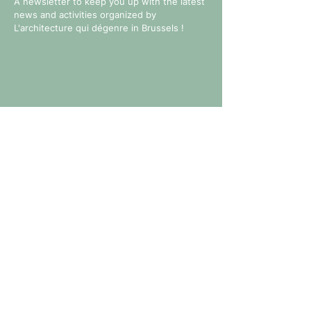
A newsletter to keep you up with the latest
news and activities organized by
L'architecture qui dégenre in Brussels !
Follow us