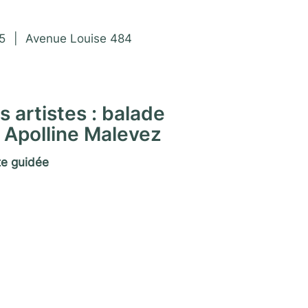
rimoine 2025/26
5
|
Avenue Louise 484
 artistes : balade
 Apolline Malevez
te guidée