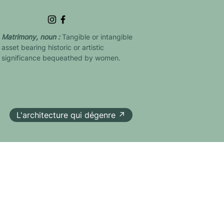
Matrimony, noun :
Tangible or intangible
asset bearing historic or artistic
significance bequeathed by women.
L'architecture qui dégenre ↗