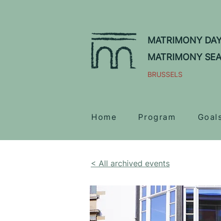
MATRIMONY DA
MATRIMONY SE
BRUSSELS
Home
Program
Goal
< All archived events