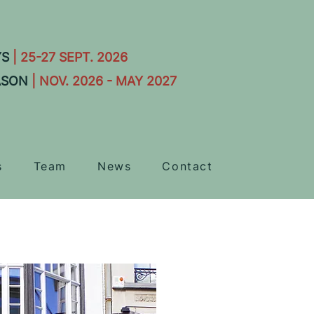
YS
| 25-27 SEPT. 2026
ASON
| NOV. 2026 - MAY 2027
s
Team
News
Contact