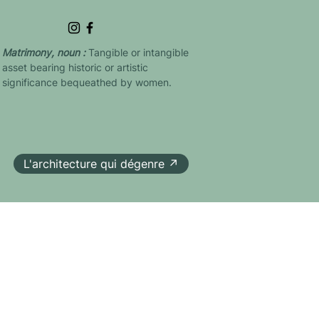
Matrimony, noun :
Tangible or intangible
asset bearing historic or artistic
significance bequeathed by women.
L'architecture qui dégenre ↗