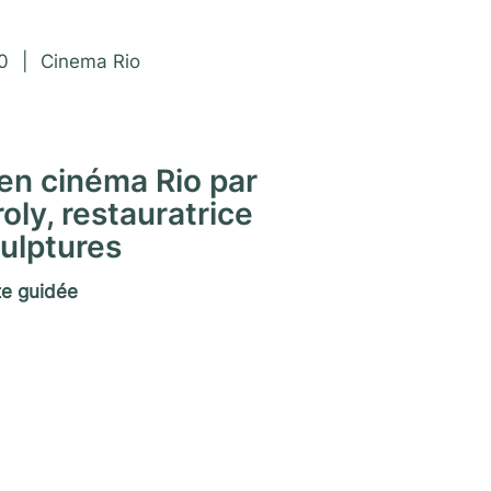
 Matrimoine 2020
0
|
Cinema Rio
ien cinéma Rio par
ly, restauratrice
ulptures
te guidée