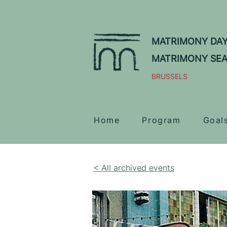
MATRIMONY DA
MATRIMONY SE
BRUSSELS
Home
Program
Goal
< All archived events