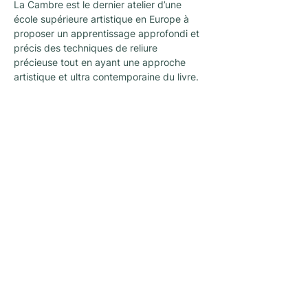
La Cambre est le dernier atelier d’une 
école supérieure artistique en Europe à 
proposer un apprentissage approfondi et 
précis des techniques de reliure 
précieuse tout en ayant une approche 
artistique et ultra contemporaine du livre.
Newsletter
A newsletter to keep you up with the latest
news and activities organized by
L'architecture qui dégenre in Brussels !