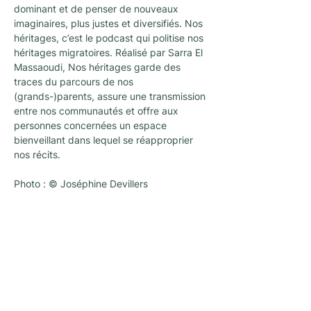
dominant et de penser de nouveaux 
imaginaires, plus justes et diversifiés. Nos 
héritages, c’est le podcast qui politise nos 
héritages migratoires. Réalisé par Sarra El 
Massaoudi, Nos héritages garde des 
traces du parcours de nos 
(grands-)parents, assure une transmission 
entre nos communautés et offre aux 
personnes concernées un espace 
bienveillant dans lequel se réapproprier 
nos récits.
Photo : © Joséphine Devillers
Newsletter
A newsletter to keep you up with the latest
news and activities organized by
L'architecture qui dégenre in Brussels !