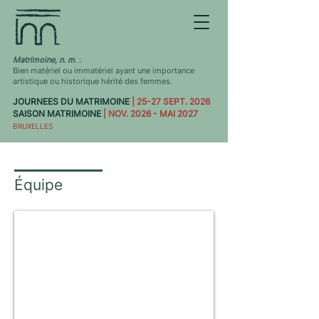
Matrimoine, n. m
. :
Bien matériel ou immatériel ayant une importance
artistique ou historique hérité des femmes.
JOURNEES DU MATRIMOINE
| 25-27 SEPT. 2026
SAISON MATRIMOINE
| NOV. 2026 - MAI 2027
BRUXELLES
Équipe