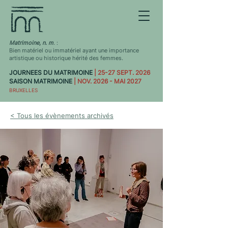
Matrimoine, n. m
. :
Bien matériel ou immatériel ayant une importance
artistique ou historique hérité des femmes.
JOURNEES DU MATRIMOINE
| 25-27 SEPT. 2026
SAISON MATRIMOINE
| NOV. 2026 - MAI 2027
BRUXELLES
< Tous les évènements archivés