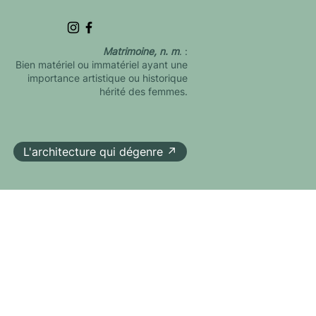
Matrimoine, n. m
. :
Bien matériel ou immatériel ayant une
importance artistique ou historique
hérité des femmes.
L'architecture qui dégenre ↗