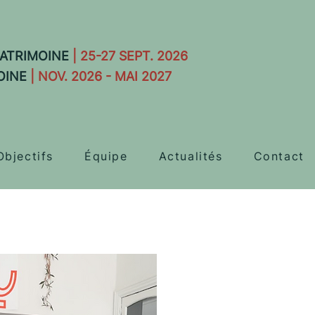
ATRIMOINE
| 25-27 SEPT. 2026
OINE
| NOV. 2026 - MAI 2027
Objectifs
Équipe
Actualités
Contact