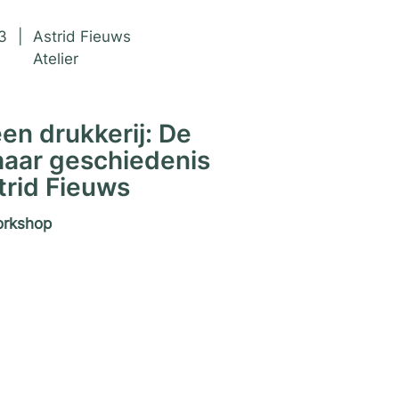
iumdagen 2023
3
|
Astrid Fieuws
Atelier
en drukkerij: De
haar geschiedenis
trid Fieuws
rkshop