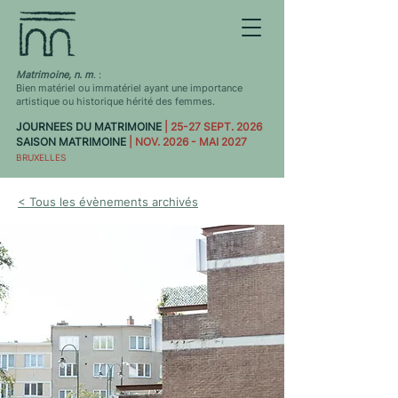
Matrimoine, n. m
. :
Bien matériel ou immatériel ayant une importance
artistique ou historique hérité des femmes.
JOURNEES DU MATRIMOINE
| 25-27 SEPT. 2026
SAISON MATRIMOINE
| NOV. 2026 - MAI 2027
BRUXELLES
< Tous les évènements archivés