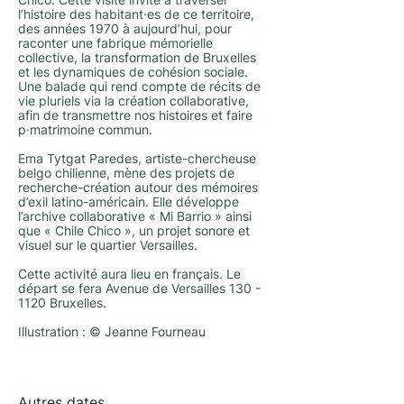
Chico. Cette visite invite à traverser
l’histoire des habitant·es de ce territoire,
des années 1970 à aujourd’hui, pour
raconter une fabrique mémorielle
collective, la transformation de Bruxelles
et les dynamiques de cohésion sociale.
Une balade qui rend compte de récits de
vie pluriels via la création collaborative,
afin de transmettre nos histoires et faire
p·matrimoine commun.
Ema Tytgat Paredes, artiste-chercheuse
belgo chilienne, mène des projets de
recherche-création autour des mémoires
d’exil latino-américain. Elle développe
l’archive collaborative « Mi Barrio » ainsi
que « Chile Chico », un projet sonore et
visuel sur le quartier Versailles.
Cette activité aura lieu en français. Le
départ se fera Avenue de Versailles
130 -
1120
Bruxelles.
Illustration : © Jeanne Fourneau
Autres dates