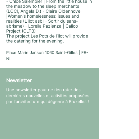
- Chloé Salembier | From the little house in
the meadow to the sleep merchants
(LOCI, Angela D.) - Claire Oldenhove
|Women's homelessness: issues and
realities (L’Ilot asbl – Sortir du sans-
abrisme) - Lorella Pazienza | Calico
Project (CLTB)
The project Les Pots de l’Ilot will provide
the catering for the evening.
Place Marie Janson 1060 Saint-Gilles | FR-
NL
Newsletter
Une newsletter pour ne rien rater des
dernières nouvelles et activités proposées
par L’architecture qui dégenre à Bruxelles !