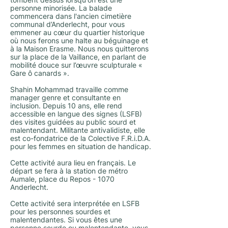
tombent dessus lorsqu'on est une
personne minorisée. La balade
commencera dans l'ancien cimetière
communal d’Anderlecht, pour vous
emmener au cœur du quartier historique
où nous ferons une halte au béguinage et
à la Maison Erasme. Nous nous quitterons
sur la place de la Vaillance, en parlant de
mobilité douce sur l’œuvre sculpturale «
Gare ô canards ».
Shahin Mohammad travaille comme
manager genre et consultante en
inclusion. Depuis 10 ans, elle rend
accessible en langue des signes (LSFB)
des visites guidées au public sourd et
malentendant. Militante antivalidiste, elle
est co-fondatrice de la Colective F.R.i.D.A.
pour les femmes en situation de handicap.
Cette activité aura lieu en français. Le
départ se fera à la station de métro
Aumale, place du Repos - 1070
Anderlecht.
Cette activité sera interprétée en LSFB
pour les personnes sourdes et
malentendantes. Si vous êtes une