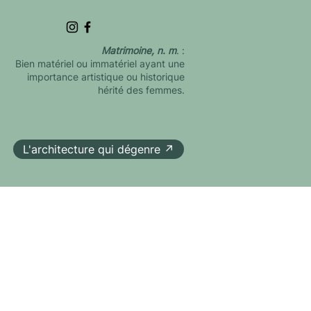
Matrimoine, n. m
. :
Bien matériel ou immatériel ayant une
importance artistique ou historique
hérité des femmes.
L'architecture qui dégenre ↗