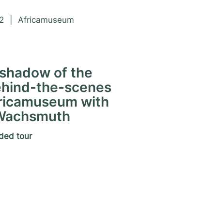
ny Days 2022
2
|
Africamuseum
 shadow of the
behind-the-scenes
fricamuseum with
 Wachsmuth
ded tour