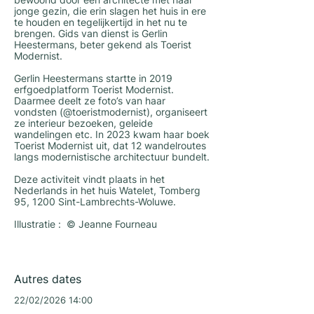
bewoond door een architecte met haar
jonge gezin, die erin slagen het huis in ere
te houden en tegelijkertijd in het nu te
brengen. Gids van dienst is Gerlin
Heestermans, beter gekend als Toerist
Modernist.
Gerlin Heestermans startte in 2019
erfgoedplatform Toerist Modernist.
Daarmee deelt ze foto’s van haar
vondsten (@toeristmodernist), organiseert
ze interieur bezoeken, geleide
wandelingen etc. In 2023 kwam haar boek
Toerist Modernist uit, dat 12 wandelroutes
langs modernistische architectuur bundelt.
Deze activiteit vindt plaats in het
Nederlands in het huis Watelet, Tomberg
95, 1200 Sint-Lambrechts-Woluwe.
Illustratie : © Jeanne Fourneau
Autres dates
22/02/2026 14:00