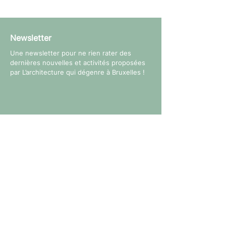
Newsletter
Une newsletter pour ne rien rater des
dernières nouvelles et activités proposées
par L’architecture qui dégenre à Bruxelles !
Suivez-nous