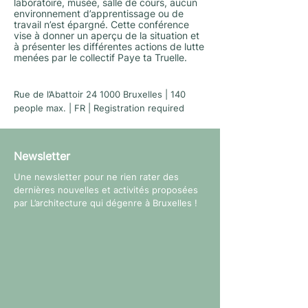
laboratoire, musée, salle de cours, aucun
environnement d’apprentissage ou de
travail n’est épargné. Cette conférence
vise à donner un aperçu de la situation et
à présenter les différentes actions de lutte
menées par le collectif Paye ta Truelle.
Rue de l’Abattoir 24 1000 Bruxelles | 140
people max. | FR | Registration required
Newsletter
Une newsletter pour ne rien rater des
dernières nouvelles et activités proposées
par L’architecture qui dégenre à Bruxelles !