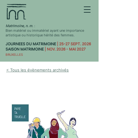
Matrimoine, n. m
. :
Bien matériel ou immatériel ayant une importance
artistique ou historique hérité des femmes.
JOURNEES DU MATRIMOINE
| 25-27 SEPT. 2026
SAISON MATRIMOINE
| NOV. 2026 - MAI 2027
BRUXELLES
< Tous les évènements archivés