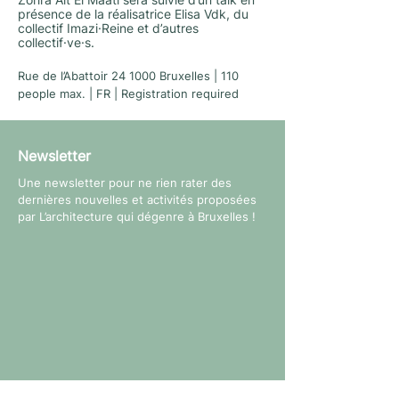
Zohra Ait El Maâti sera suivie d’un talk en
présence de la réalisatrice Elisa Vdk, du
collectif Imazi·Reine et d’autres
collectif·ve·s.
Rue de l’Abattoir 24 1000 Bruxelles | 110
people max. | FR | Registration required
Newsletter
Une newsletter pour ne rien rater des
dernières nouvelles et activités proposées
par L’architecture qui dégenre à Bruxelles !