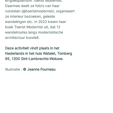
erfgoedplatform Toerist Modernist. 
Daarmee deelt ze foto’s van haar 
vondsten (@toeristmodernist), organiseert 
ze interieur bezoeken, geleide 
wandelingen etc. In 2023 kwam haar 
boek Toerist Modernist uit, dat 12 
wandelroutes langs modernistische 
architectuur bundelt.
Deze
activiteit
vindt
plaats in het 
Nederlands in het huis Watelet, Tomberg 
95, 1200 Sint-Lambrechts-Woluwe.
Illustratie : 
© Jeanne Fourneau
Newsletter
Une newsletter pour ne rien rater des
dernières nouvelles et activités proposées
par L’architecture qui dégenre à Bruxelles !