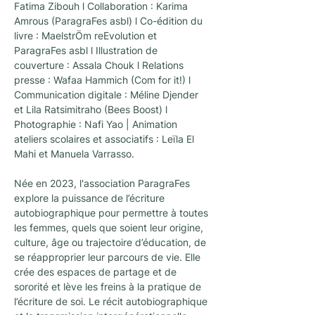
Fatima Zibouh l Collaboration : Karima 
Amrous (ParagraFes asbl) l Co-édition du 
livre : MaelstrÖm reEvolution et 
ParagraFes asbl l Illustration de 
couverture : Assala Chouk l Relations 
presse : Wafaa Hammich (Com for it!) l 
Communication digitale : Méline Djender 
et Lila Ratsimitraho (Bees Boost) l 
Photographie : Nafi Yao | Animation 
ateliers scolaires et associatifs : Leïla El 
Mahi et Manuela Varrasso.
Née en 2023, l'association ParagraFes 
explore la puissance de l’écriture 
autobiographique pour permettre à toutes 
les femmes, quels que soient leur origine, 
culture, âge ou trajectoire d’éducation, de 
se réapproprier leur parcours de vie. Elle 
crée des espaces de partage et de 
sororité et lève les freins à la pratique de 
l’écriture de soi. Le récit autobiographique 