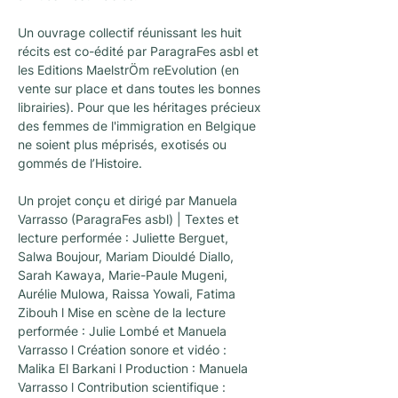
Un ouvrage collectif réunissant les huit 
récits est co-édité par ParagraFes asbl et 
les Editions MaelstrÖm reEvolution (en 
vente sur place et dans toutes les bonnes 
librairies). Pour que les héritages précieux 
des femmes de l'immigration en Belgique 
ne soient plus méprisés, exotisés ou 
gommés de l’Histoire.
Un projet conçu et dirigé par Manuela 
Varrasso (ParagraFes asbl) | Textes et 
lecture performée : Juliette Berguet, 
Salwa Boujour, Mariam Diouldé Diallo, 
Sarah Kawaya, Marie-Paule Mugeni, 
Aurélie Mulowa, Raissa Yowali, Fatima 
Zibouh l Mise en scène de la lecture 
performée : Julie Lombé et Manuela 
Varrasso l Création sonore et vidéo : 
Malika El Barkani l Production : Manuela 
Varrasso l Contribution scientifique : 