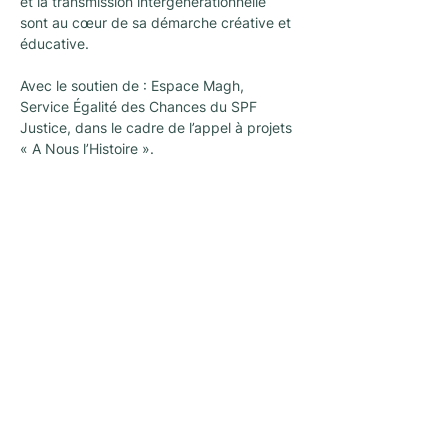
et la transmission intergénérationnelle 
sont au cœur de sa démarche créative et 
éducative.
Avec le soutien de : Espace Magh, 
Service Égalité des Chances du SPF 
Justice, dans le cadre de l’appel à projets 
« A Nous l’Histoire ».
Cette activité aura lieu en français au 
Centre Culturel Bruegel, rue des Renards 
1F - 1000 Bruxelles. 
Cette activité sera interprétée en LSFB 
pour les personnes sourdes et 
malentendantes. Si vous êtes une 
personne sourde ou malentendante, vous 
pouvez envoyer un mail à partir du 25 
août 2025 à l'adresse mail 
lsfb@matrimonydays.be
 afin de réserver 
une place en priorité.