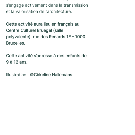
s’engage activement dans la transmission 
et la valorisation de l’architecture.
Cette activité aura lieu en français au 
Centre Culturel Bruegel (salle 
polyvalente), rue des Renards 1F - 1000 
Bruxelles.
Cette activité s’adresse à des enfants de 
9 à 12 ans.
Illustration : 
©Cirkeline Hallemans
Newsletter
Une newsletter pour ne rien rater des
dernières nouvelles et activités proposées
par L’architecture qui dégenre à Bruxelles !