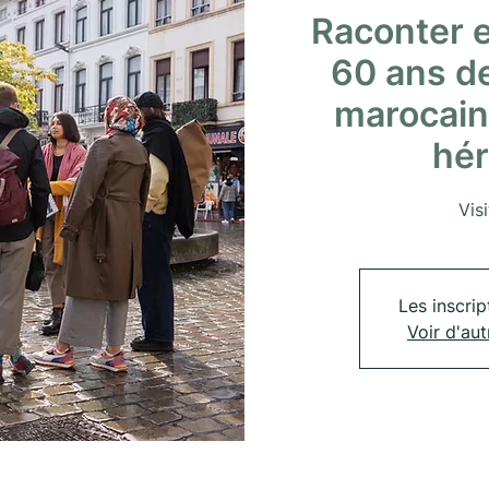
Raconter e
60 ans de
marocain
hér
Vis
Les inscrip
Voir d'au