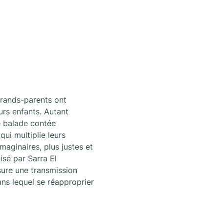
rands-parents ont 
urs enfants. Autant 
e balade contée 
ui multiplie leurs 
aginaires, plus justes et 
isé par Sarra El 
ure une transmission 
s lequel se réapproprier 