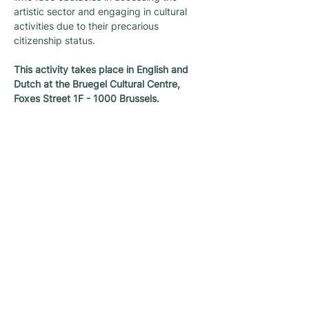
artistic sector and engaging in cultural 
activities due to their precarious 
citizenship status.
This activity takes place in English and 
Dutch at the Bruegel Cultural Centre, 
Foxes Street 1F - 1000 Brussels.
Newsletter
Une newsletter pour ne rien rater des
dernières nouvelles et activités proposées
par L’architecture qui dégenre à Bruxelles !