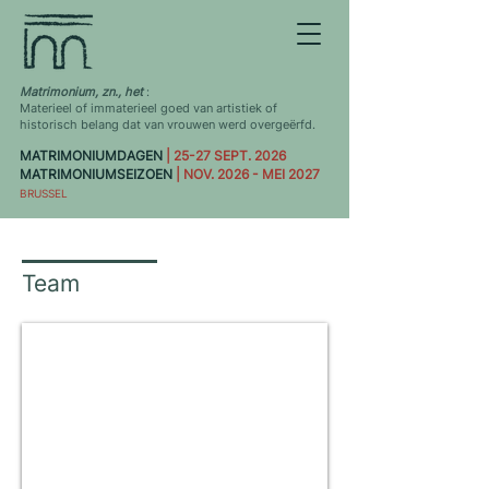
Matrimonium, zn., het
:
Materieel of immaterieel goed van artistiek of
historisch belang dat van vrouwen werd overgeërfd.
MATRIMONIUMDAGEN
| 25-27 SEPT. 2026
MATRIMONIUMSEIZOEN
| NOV. 2026 - MEI 2027
BRUSSEL
Team