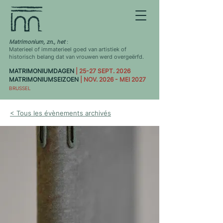
Matrimonium, zn., het
:
Materieel of immaterieel goed van artistiek of
historisch belang dat van vrouwen werd overgeërfd.
MATRIMONIUMDAGEN
| 25-27 SEPT. 2026
MATRIMONIUMSEIZOEN
| NOV. 2026 - MEI 2027
BRUSSEL
< Tous les évènements archivés