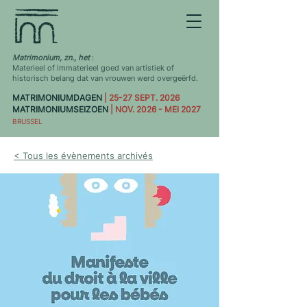
Matrimonium, zn., het
:
Materieel of immaterieel goed van artistiek of
historisch belang dat van vrouwen werd overgeërfd.
MATRIMONIUMDAGEN
| 25-27 SEPT. 2026
MATRIMONIUMSEIZOEN
| NOV. 2026 - MEI 2027
BRUSSEL
< Tous les évènements archivés