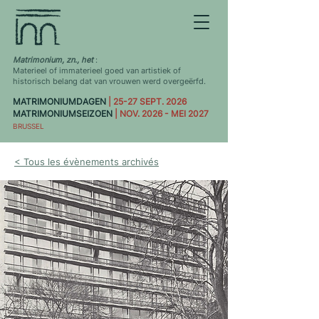
Matrimonium, zn., het
:
Materieel of immaterieel goed van artistiek of
historisch belang dat van vrouwen werd overgeërfd.
MATRIMONIUMDAGEN
| 25-27 SEPT. 2026
MATRIMONIUMSEIZOEN
| NOV. 2026 - MEI 2027
BRUSSEL
< Tous les évènements archivés