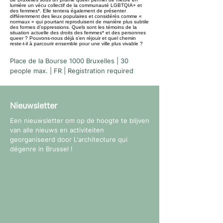
lumière un vécu collectif de la communauté LGBTQIA+ et
des femmes*. Elle tentera également de présenter
différemment des lieux populaires et considérés comme «
normaux » qui pourtant reproduisent de manière plus subtile
des formes d’oppressions. Quels sont les témoins de la
situation actuelle des droits des femmes* et des personnes
queer ? Pouvons-nous déjà s’en réjouir et quel chemin
reste-t-il à parcourir ensemble pour une ville plus vivable ?
Place de la Bourse 1000 Bruxelles | 30
people max. | FR | Registration required
Nieuwsletter
Een nieuwsletter om op de hoogte te blijven
van alle nieuws en activiteiten
georganiseerd door L'architecture qui
dégenre in Brussel !