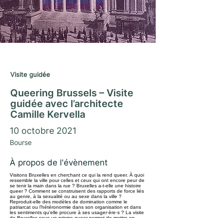
Saison Matrimoine 2021/22
Visite guidée
Queering Brussels – Visite
guidée avec l’architecte
Camille Kervella
10 octobre 2021
Bourse
À propos de l'évènement
Visitons Bruxelles en cherchant ce qui la rend queer.
À quoi
ressemble la ville pour celles et ceux qui ont encore peur de
se tenir la main dans la rue ? Bruxelles a-t-elle une histoire
queer ? Comment se construisent des rapports de force liés
au genre, à la sexualité ou au sexe dans la ville ?
Reproduit-elle des modèles de domination comme le
patriarcat ou l’hétéronormie dans son organisation et dans
les sentiments qu’elle procure à ses usager·ère·s ? La visite
de Bruxelles sous un prisme queer permet de mettre en