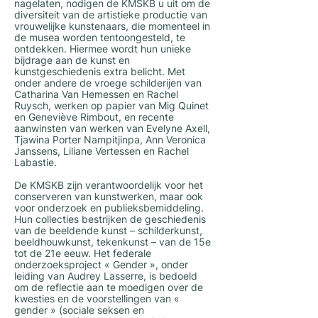
nagelaten, nodigen de KMSKB u uit om de
diversiteit van de artistieke productie van
vrouwelijke kunstenaars, die momenteel in
de musea worden tentoongesteld, te
ontdekken. Hiermee wordt hun unieke
bijdrage aan de kunst en
kunstgeschiedenis extra belicht. Met
onder andere de vroege schilderijen van
Catharina Van Hemessen en Rachel
Ruysch, werken op papier van Mig Quinet
en Geneviève Rimbout, en recente
aanwinsten van werken van Evelyne Axell,
Tjawina Porter Nampitjinpa, Ann Veronica
Janssens, Liliane Vertessen en Rachel
Labastie.
De KMSKB zijn verantwoordelijk voor het
conserveren van kunstwerken, maar ook
voor onderzoek en publieksbemiddeling.
Hun collecties bestrijken de geschiedenis
van de beeldende kunst – schilderkunst,
beeldhouwkunst, tekenkunst – van de 15e
tot de 21e eeuw. Het federale
onderzoeksproject « Gender », onder
leiding van Audrey Lasserre, is bedoeld
om de reflectie aan te moedigen over de
kwesties en de voorstellingen van «
gender » (sociale seksen en