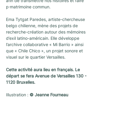
afin de transmettre nos histoires et faire 
p·matrimoine commun.
Ema Tytgat Paredes, artiste-chercheuse 
belgo chilienne, mène des projets de 
recherche-création autour des mémoires 
d’exil latino-américain. Elle développe 
l’archive collaborative « Mi Barrio » ainsi 
que « Chile Chico », un projet sonore et 
visuel sur le quartier Versailles.
Cette activité aura lieu en français. Le 
départ se fera Avenue de Versailles 130 - 
1120 Bruxelles.
Illustration : 
© Jeanne Fourneau
Nieuwsletter
Een nieuwsletter om op de hoogte te blijven