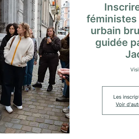
Inscrire
féministes
urbain brux
guidée p
Ja
Vis
Les inscrip
Voir d'au