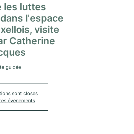
 les luttes
 dans l'espace
ellois, visite
ar Catherine
cques
ite guidée
tions sont closes
tres événements