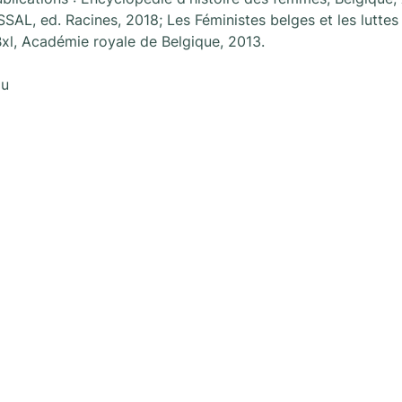
SAL, ed. Racines, 2018; Les Féministes belges et les luttes p
xl, Académie royale de Belgique, 2013.
au
s
Nieuwsletter
Een nieuwsletter om op de h
activiteiten georganiseerd d
Brussel !