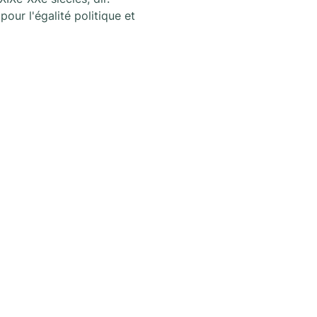
our l'égalité politique et 
oogte te blijven van alle nieuws en
oor L'architecture qui dégenre in