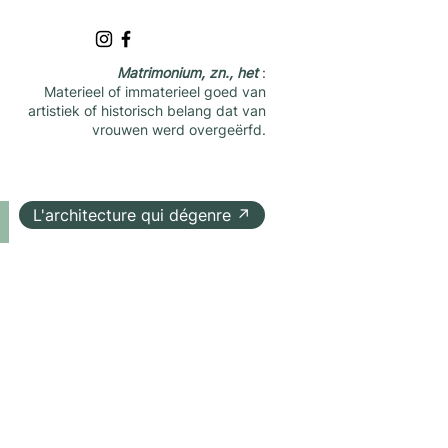
Matrimonium, zn., het
:
Materieel of immaterieel goed van
artistiek of historisch belang dat van
vrouwen werd overgeërfd.
L'architecture qui dégenre ↗