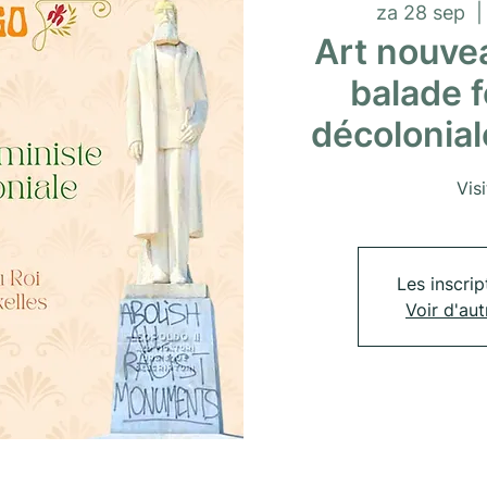
za 28 sep
  |
Art nouve
balade f
décolonia
Vis
Les inscrip
Voir d'au