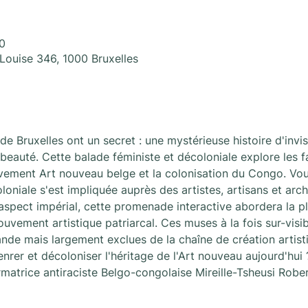
0
Louise 346, 1000 Bruxelles
 Bruxelles ont un secret : une mystérieuse histoire d'invisi
 beauté. Cette balade féministe et décoloniale explore les 
ement Art nouveau belge et la colonisation du Congo. Vo
oloniale s'est impliquée auprès des artistes, artisans et arch
'aspect impérial, cette promenade interactive abordera la 
vement artistique patriarcal. Ces muses à la fois sur-visibil
nde mais largement exclues de la chaîne de création artisti
rer et décoloniser l'héritage de l'Art nouveau aujourd'hui 
ormatrice antiraciste Belgo-congolaise Mireille-Tsheusi Robe