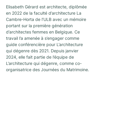
Elisabeth Gérard est architecte, diplômée 
en 2022 de la faculté d’architecture La 
Cambre-Horta de l’ULB avec un mémoire 
portant sur la première génération 
d’architectes femmes en Belgique. Ce 
travail l’a amenée à s’engager comme 
guide conférencière pour L’architecture 
qui dégenre dès 2021. Depuis janvier 
2024, elle fait partie de l’équipe de 
L’architecture qui dégenre, comme co-
organisatrice des Journées du Matrimoine.
Nieuwsletter
Een nieuwsletter om op de hoogte te blijven
van alle nieuws en activiteiten
georganiseerd door L'architecture qui
dégenre in Brussel !