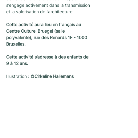
s’engage activement dans la transmission 
et la valorisation de l’architecture.
Cette activité aura lieu en français au 
Centre Culturel Bruegel (salle 
polyvalente), rue des Renards 1F - 1000 
Bruxelles.
Cette activité s’adresse à des enfants de 
9 à 12 ans.
Illustration : 
©Cirkeline Hallemans
Nieuwsletter
Een nieuwsletter om op de hoogte te blijven
van alle nieuws en activiteiten
georganiseerd door L'architecture qui