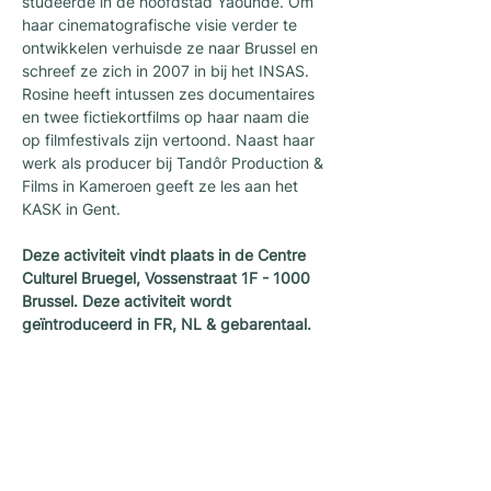
studeerde in de hoofdstad Yaoundé. Om 
haar cinematografische visie verder te 
ontwikkelen verhuisde ze naar Brussel en 
schreef ze zich in 2007 in bij het INSAS. 
Rosine heeft intussen zes documentaires 
en twee fictiekortfilms op haar naam die 
op filmfestivals zijn vertoond. Naast haar 
werk als producer bij Tandôr Production & 
Films in Kameroen geeft ze les aan het 
KASK in Gent.
Deze
activiteit
vindt
plaats in de Centre 
Culturel Bruegel, Vossenstraat 1F - 1000 
Brussel. Deze activiteit wordt 
geïntroduceerd in FR, NL & gebarentaal.
Nieuwsletter
Een nieuwsletter om op de hoogte te blijven
van alle nieuws en activiteiten