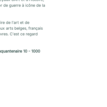
r de guerre à icône de la 
e de l'art et de 
x arts belges, français 
uvres. C'est ce regard 
nquantenaire 10 - 1000 
oogte te blijven van alle nieuws en