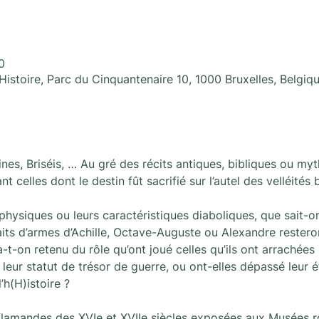
0
Histoire, Parc du Cinquantenaire 10, 1000 Bruxelles, Belgiq
ines, Briséis, … Au gré des récits antiques, bibliques ou m
celles dont le destin fût sacrifié sur l’autel des velléité
 physiques ou leurs caractéristiques diaboliques, que sait-o
 faits d’armes d’Achille, Octave-Auguste ou Alexandre rester
a-t-on retenu du rôle qu’ont joué celles qu’ils ont arrachées
leur statut de trésor de guerre, ou ont-elles dépassé leur 
’h(H)istoire ?
flamandes des XVIe et XVIIe siècles exposées aux Musées roy