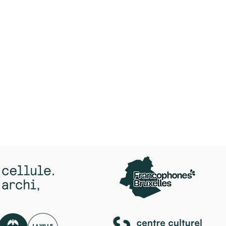
activiteiten georganiseerd d
Brussel !