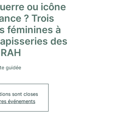
uerre ou icône
ance ? Trois
es féminines à
tapisseries des
RAH
ite guidée
tions sont closes
tres événements