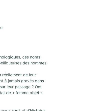
ue
ythologiques, ces noms 
s belliqueuses des hommes.
n réellement de leur 
ont à jamais gravés dans 
 sur leur passage ? Ont 
état de « femme objet » 
aux d’Art et d’Histoire, 