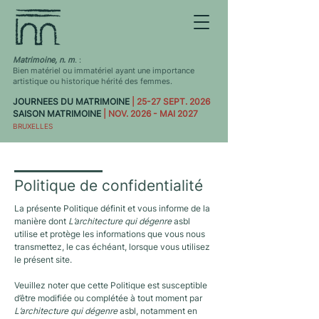
Matrimoine, n. m
. :
Bien matériel ou immatériel ayant une importance
artistique ou historique hérité des femmes.
JOURNEES DU MATRIMOINE
| 25-27 SEPT. 2026
SAISON MATRIMOINE
| NOV. 2026 - MAI 2027
BRUXELLES
Politique de confidentialité
La présente Politique définit et vous informe de la
manière dont
L’architecture qui dégenre
asbl
utilise et protège les informations que vous nous
transmettez, le cas échéant, lorsque vous utilisez
le présent site.
Veuillez noter que cette Politique est susceptible
d’être modifiée ou complétée à tout moment par
L’architecture qui dégenre
asbl, notamment en